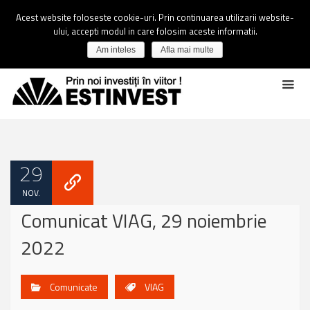
Acest website foloseste cookie-uri. Prin continuarea utilizarii website-
ului, accepti modul in care folosim aceste informatii.
Am inteles
Afla mai multe
29
NOV.
Comunicat VIAG, 29 noiembrie
2022
Comunicate
VIAG