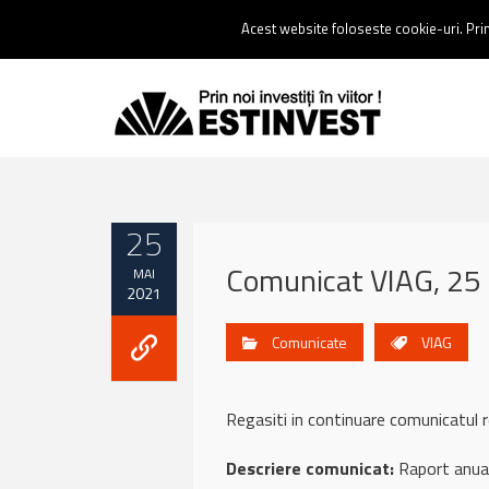
Contact:
0237 238 900 |
Email :
contact@estinvest.ro
Acest website foloseste cookie-uri. Prin 
25
Comunicat VIAG, 25
MAI
2021
Comunicate
VIAG
Regasiti in continuare comunicatu
Descriere comunicat:
Raport anua