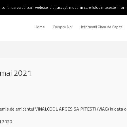
continuarea utilizarii website-ului, accepti modul in care folosim aceste informa
Home
Despre Noi
Informatii Piata de Capital
 mai 2021
l remis de emitentul VINALCOOL ARGES SA PITESTI (VIAG) in data
l 2020