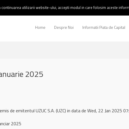
continuarea utilizarii website-ului, accepti modul in care folosim aceste informa
Home
Despre Noi
Informatii Piata de Capital
anuarie 2025
 remis de emitentul UZUC S.A. (UZC) in data de Wed, 22 Jan 2025 
anciar 2025