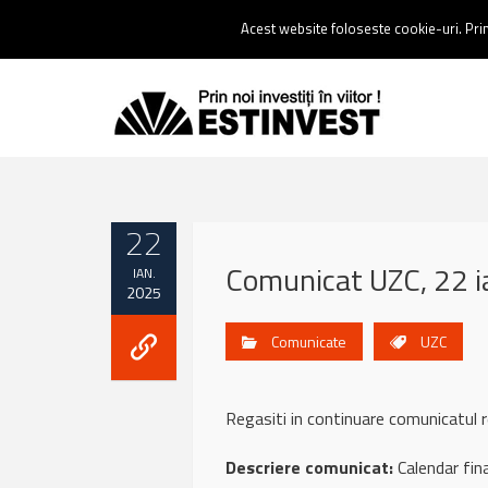
Contact:
0237 238 900 |
Email :
contact@estinvest.ro
Acest website foloseste cookie-uri. Prin 
22
Comunicat UZC, 22 i
IAN.
2025
Comunicate
UZC
Regasiti in continuare comunicatul
Descriere comunicat:
Calendar fin