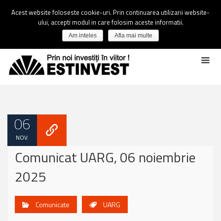
Acest website foloseste cookie-uri. Prin continuarea utilizarii website-
ului, accepti modul in care folosim aceste informatii.
Am inteles
Afla mai multe
06
NOV.
Comunicat UARG, 06 noiembrie
2025
Comunicate
UARG