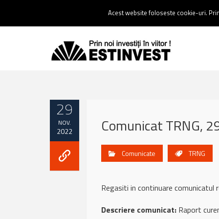
Contact:
0237 238 900 |
Email :
contact@estinvest.ro
Acest website foloseste cookie-uri. Prin 
29
Comunicat TRNG, 29
NOV.
2022
Comunicate
TRNG
Regasiti in continuare comunicat
Descriere comunicat:
Raport curen