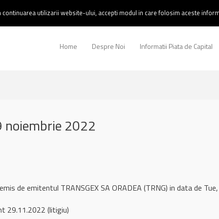
continuarea utilizarii website-ului, accepti modul in care folosim aceste informa
Home
Despre Noi
Informatii Piata de Capital
 noiembrie 2022
ul remis de emitentul TRANSGEX SA ORADEA (TRNG) in data de Tu
t 29.11.2022 (litigiu)