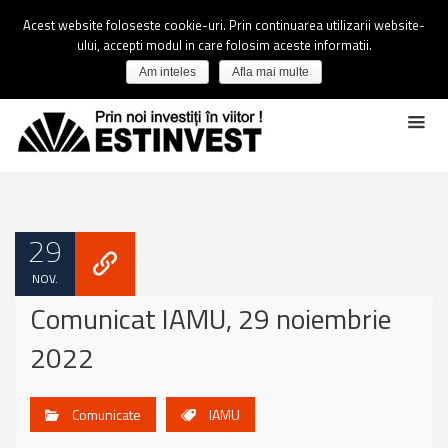
Acest website foloseste cookie-uri. Prin continuarea utilizarii website-
ului, accepti modul in care folosim aceste informatii.
Am inteles
Afla mai multe
29
NOV.
Comunicat IAMU, 29 noiembrie
2022
Comunicate
IAMU