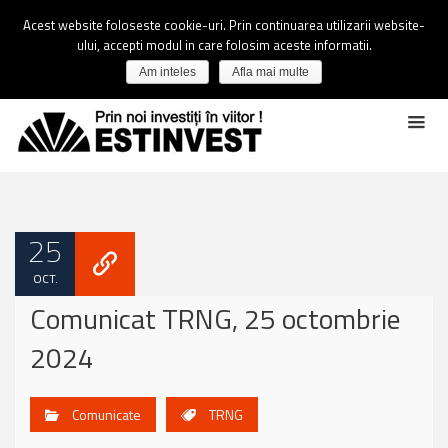
Acest website foloseste cookie-uri. Prin continuarea utilizarii website-
ului, accepti modul in care folosim aceste informatii.
Am inteles
Afla mai multe
25
OCT.
Comunicat TRNG, 25 octombrie
2024
Comunicate
TRNG