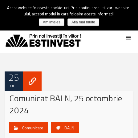
Acest website foloseste cookie-uri. Prin continuarea utilizarii website-
ului, accepti modul in care folosim aceste informatii.
Am inteles
Afla mai multe
25
OCT.
Comunicat BALN, 25 octombrie
2024
Comunicate
BALN