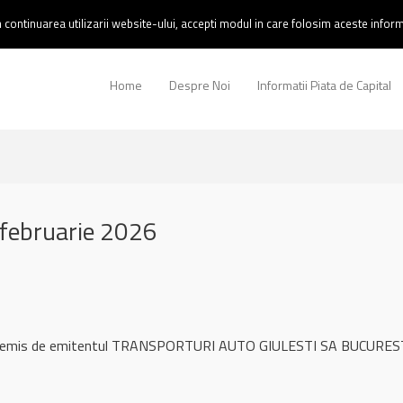
continuarea utilizarii website-ului, accepti modul in care folosim aceste informa
Home
Despre Noi
Informatii Piata de Capital
februarie 2026
ul remis de emitentul TRANSPORTURI AUTO GIULESTI SA BUCURESTI 