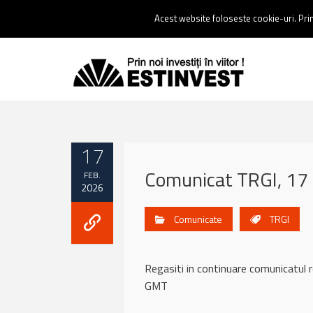
Contact:
0237 238 900 |
Email :
contact@estinvest.ro
Acest website foloseste cookie-uri. Prin 
17
Comunicat TRGI, 17 
FEB.
2026
Comunicate
TRGI
Regasiti in continuare comunicat
GMT