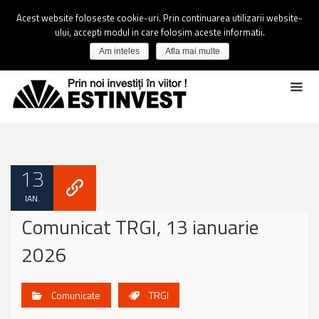
Acest website foloseste cookie-uri. Prin continuarea utilizarii website-
ului, accepti modul in care folosim aceste informatii.
Am inteles
Afla mai multe
13
IAN.
Comunicat TRGI, 13 ianuarie
2026
Comunicate
TRGI