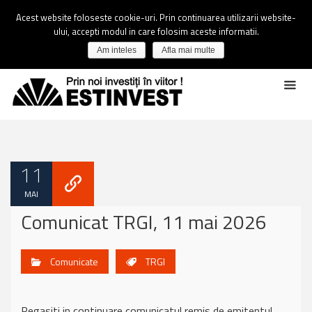
Acest website foloseste cookie-uri. Prin continuarea utilizarii website-
ului, accepti modul in care folosim aceste informatii.
Am inteles
Afla mai multe
11
MAI
Comunicat TRGI, 11 mai 2026
Comunicate
TRGI
Regasiti in continuare comunicatul remis de emitentul