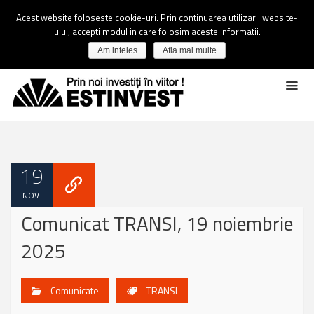
Acest website foloseste cookie-uri. Prin continuarea utilizarii website-
ului, accepti modul in care folosim aceste informatii.
Am inteles
Afla mai multe
19
NOV.
Comunicat TRANSI, 19 noiembrie
2025
Comunicate
TRANSI