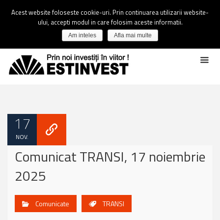
Acest website foloseste cookie-uri. Prin continuarea utilizarii website-
ului, accepti modul in care folosim aceste informatii.
Am inteles
Afla mai multe
17
NOV.
Comunicat TRANSI, 17 noiembrie
2025
Comunicate
TRANSI