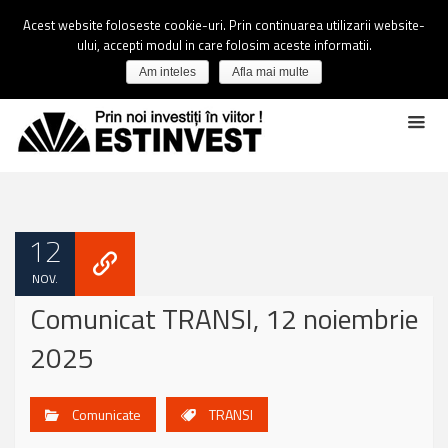
Acest website foloseste cookie-uri. Prin continuarea utilizarii website-
ului, accepti modul in care folosim aceste informatii.
Am inteles
Afla mai multe
12
NOV.
Comunicat TRANSI, 12 noiembrie
2025
Comunicate
TRANSI