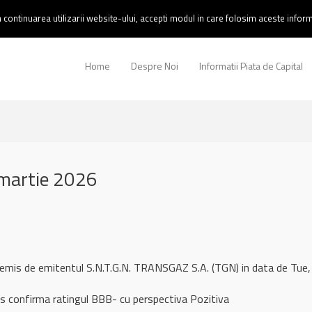
continuarea utilizarii website-ului, accepti modul in care folosim aceste informa
Home
Despre Noi
Informatii Piata de Capital
martie 2026
 remis de emitentul S.N.T.G.N. TRANSGAZ S.A. (TGN) in data de T
s confirma ratingul BBB- cu perspectiva Pozitiva