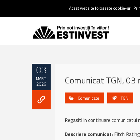
Contact:
0237 238 900 |
Email :
contact@estinvest.ro
Acest website foloseste cookie-uri. Prin 
03
Comunicat TGN, 03 
MART.
2026
Comunicate
TGN
Regasiti in continuare comunicatul
Descriere comunicat:
Fitch Rating