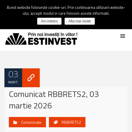
Acest website foloseste cookie-uri. Prin continuarea utilizarii website-
ului, accepti modul in care folosim aceste informatii.
Am inteles
Afla mai multe
03
MART.
Comunicat RBBRETS2, 03
martie 2026
Comunicate
RBBRETS2