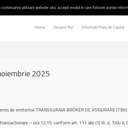
continuarea utilizarii website-ului, accepti modul in care folosim aceste informa
Home
Despre Noi
Informatii Piata de Capital
noiembrie 2025
ul remis de emitentul TRANSILVANIA BROKER DE ASIGURARE (TBK)
anzactionare – ora 12:15: conform art. 111 alin (1) lit. d, Titlu II