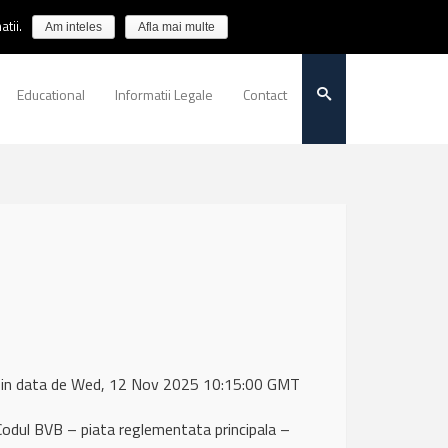
tii.
Am inteles
Afla mai multe
Educational
Informatii Legale
Contact
 in data de Wed, 12 Nov 2025 10:15:00 GMT
, Codul BVB – piata reglementata principala –