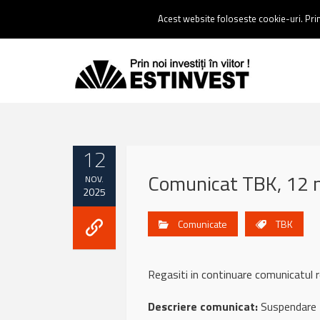
Contact:
0237 238 900 |
Email :
contact@estinvest.ro
Acest website foloseste cookie-uri. Prin 
12
Comunicat TBK, 12 
NOV.
2025
Comunicate
TBK
Regasiti in continuare comunicat
Descriere comunicat:
Suspendare tr