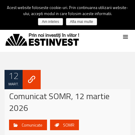
Acest website foloseste cookie-uri. Prin continuarea utilizarii website-
ului, accepti modul in care folosim aceste informatii.
Am inteles
Afla mai multe
12
MART.
Comunicat SOMR, 12 martie
2026
Comunicate
SOMR