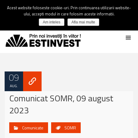
Acest website foloseste cookie-uri. Prin continuarea utilizarii website-
ului, accepti modul in care folosim aceste informatii.
Am inteles
Afla mai multe
09
AUG.
Comunicat SOMR, 09 august
2023
Comunicate
SOMR