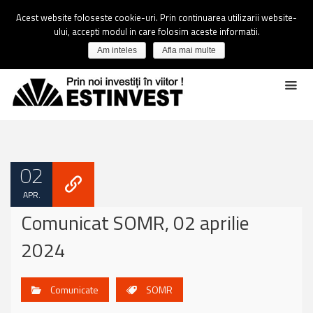
Acest website foloseste cookie-uri. Prin continuarea utilizarii website-
ului, accepti modul in care folosim aceste informatii.
Am inteles
Afla mai multe
02
APR.
Comunicat SOMR, 02 aprilie
2024
Comunicate
SOMR