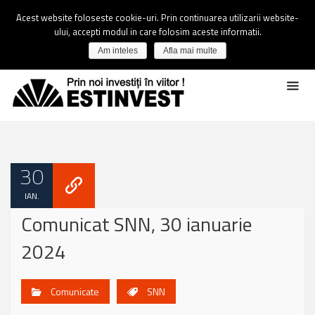
Acest website foloseste cookie-uri. Prin continuarea utilizarii website-
ului, accepti modul in care folosim aceste informatii.
Am inteles
Afla mai multe
30
IAN.
Comunicat SNN, 30 ianuarie
2024
Comunicate
SNN