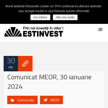
Acest website foloseste cookie-uri. Prin continuarea utilizarii website-
ului, accepti modul in care folosim aceste informatii.
Am inteles
Afla mai multe
30
IAN.
Comunicat MEOR, 30 ianuarie
2024
Comunicate
MEOR