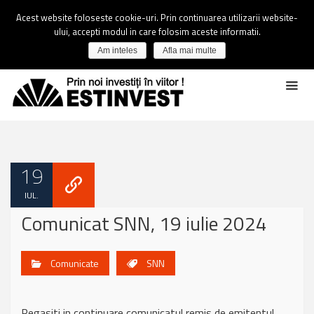
Acest website foloseste cookie-uri. Prin continuarea utilizarii website-
ului, accepti modul in care folosim aceste informatii.
Am inteles
Afla mai multe
19
IUL.
Comunicat SNN, 19 iulie 2024
Comunicate
SNN
Regasiti in continuare comunicatul remis de emitentul