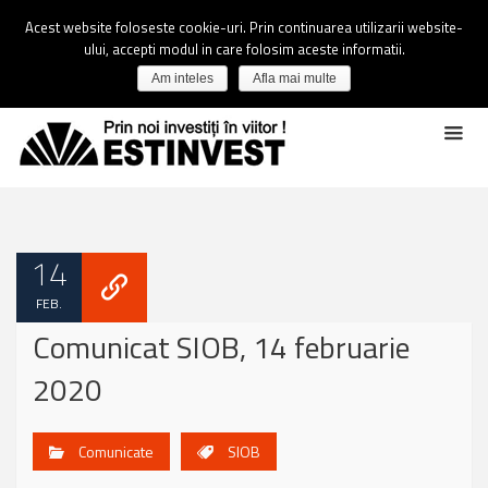
Acest website foloseste cookie-uri. Prin continuarea utilizarii website-
ului, accepti modul in care folosim aceste informatii.
Am inteles
Afla mai multe
14
FEB.
Comunicat SIOB, 14 februarie
2020
Comunicate
SIOB