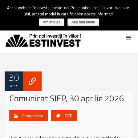
Acest website foloseste cookie-uri. Prin continuarea utilizarii website-
ului, accepti modul in care folosim aceste informatii.
Am inteles
Afla mai multe
30
APR.
Comunicat SIEP, 30 aprilie 2026
Comunicate
SIEP
Regasiti in continuare comunicatul remis de emitentul