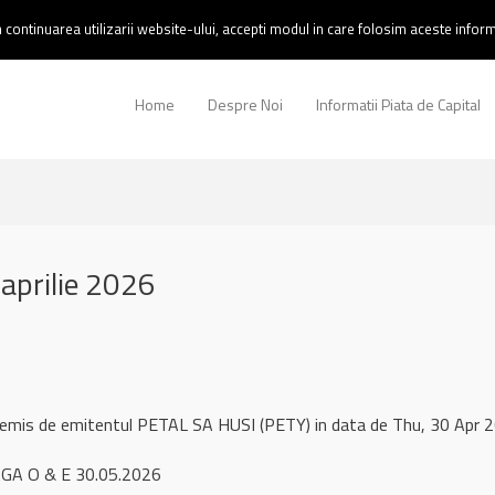
continuarea utilizarii website-ului, accepti modul in care folosim aceste informa
Home
Despre Noi
Informatii Piata de Capital
aprilie 2026
l remis de emitentul PETAL SA HUSI (PETY) in data de Thu, 30 Apr
GA O & E 30.05.2026