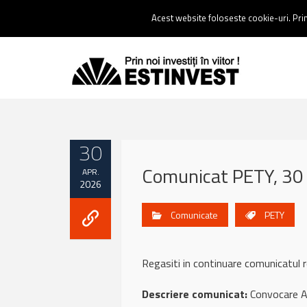
Contact:
0237 238 900 |
Email :
contact@estinvest.ro
Acest website foloseste cookie-uri. Prin 
30
Comunicat PETY, 30 
APR.
2026
Comunicate
PETY
Regasiti in continuare comunicatu
Descriere comunicat:
Convocare A