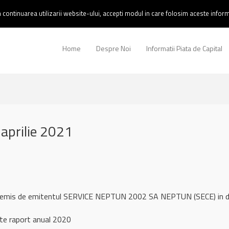
continuarea utilizarii website-ului, accepti modul in care folosim aceste informa
Home
Despre Noi
Informatii Piata de Capital
aprilie 2021
ul remis de emitentul SERVICE NEPTUN 2002 SA NEPTUN (SECE) in 
ate raport anual 2020