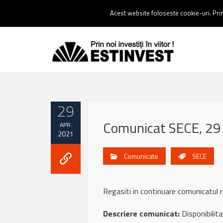
Contact:
0237 238 900 |
Email :
contact@estinvest.ro
Acest website foloseste cookie-uri. Prin 
29
Comunicat SECE, 29 
APR.
2021
Comunicate
SECE
Regasiti in continuare comunicat
Descriere comunicat:
Disponibilit