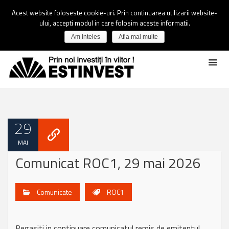
Acest website foloseste cookie-uri. Prin continuarea utilizarii website-
ului, accepti modul in care folosim aceste informatii.
Am inteles
Afla mai multe
29
MAI
Comunicat ROC1, 29 mai 2026
Comunicate
ROC1
Regasiti in continuare comunicatul remis de emitentul