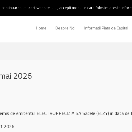
continuarea utilizarii website-ului, accepti modul in care folosim aceste informa
Home
Despre Noi
Informatii Piata de Capital
 mai 2026
l remis de emitentul ELECTROPRECIZIA SA Sacele (ELZY) in data de
 1 2026