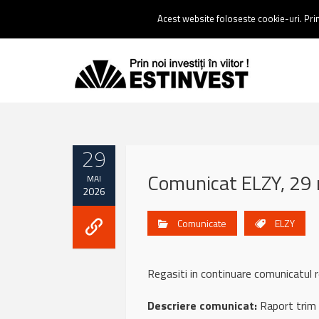
Contact:
0237 238 900 |
Email :
contact@estinvest.ro
Acest website foloseste cookie-uri. Prin 
29
Comunicat ELZY, 29
MAI
2026
Comunicate
ELZY
Regasiti in continuare comunicatu
Descriere comunicat:
Raport trim