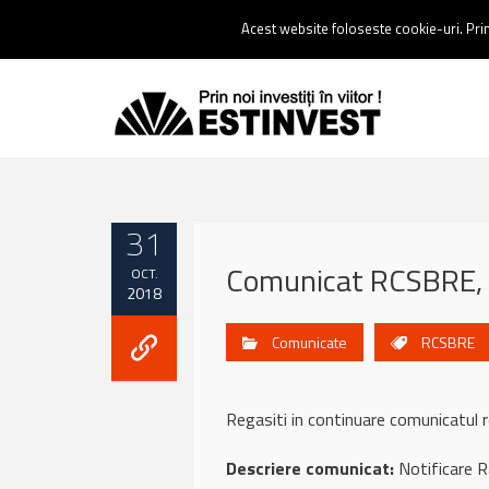
Contact:
0237 238 900 |
Email :
contact@estinvest.ro
Acest website foloseste cookie-uri. Prin 
31
Comunicat RCSBRE, 
OCT.
2018
Comunicate
RCSBRE
Regasiti in continuare comunicat
Descriere comunicat:
Notificare R