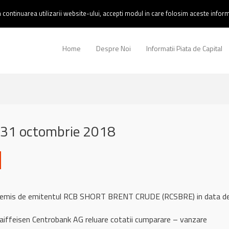
continuarea utilizarii website-ului, accepti modul in care folosim aceste informa
Home
Despre Noi
Informatii Piata de Capital
31 octombrie 2018
ul remis de emitentul RCB SHORT BRENT CRUDE (RCSBRE) in data 
aiffeisen Centrobank AG reluare cotatii cumparare – vanzare