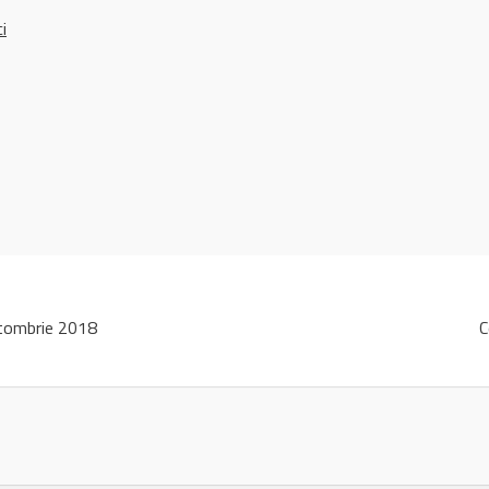
ci
tombrie 2018
C