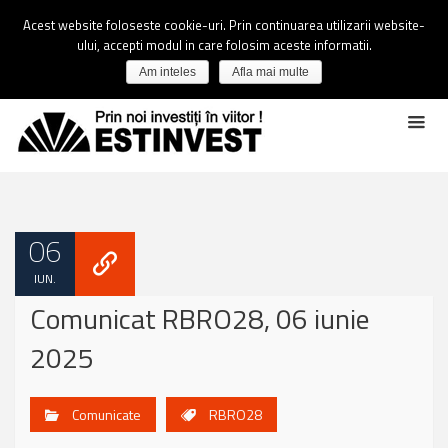
Acest website foloseste cookie-uri. Prin continuarea utilizarii website-
ului, accepti modul in care folosim aceste informatii.
Am inteles
Afla mai multe
06
IUN.
Comunicat RBRO28, 06 iunie
2025
Comunicate
RBRO28