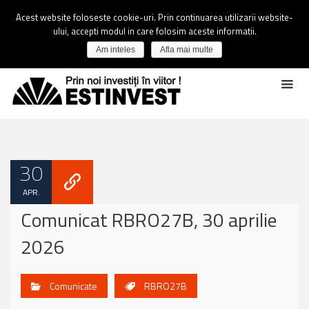
Acest website foloseste cookie-uri. Prin continuarea utilizarii website-
ului, accepti modul in care folosim aceste informatii.
Am inteles
Afla mai multe
30
APR.
Comunicat RBRO27B, 30 aprilie
2026
Comunicate
RBRO27B