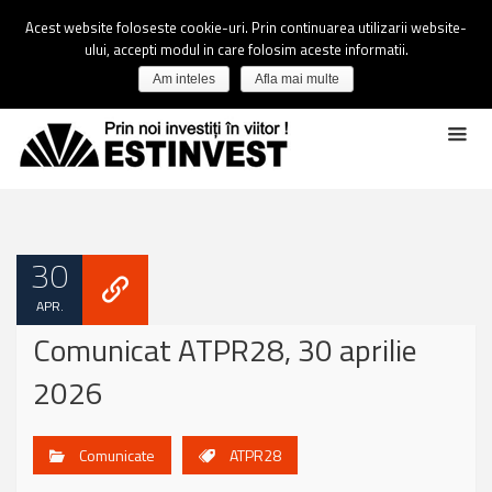
Acest website foloseste cookie-uri. Prin continuarea utilizarii website-
ului, accepti modul in care folosim aceste informatii.
Am inteles
Afla mai multe
30
APR.
Comunicat ATPR28, 30 aprilie
2026
Comunicate
ATPR28