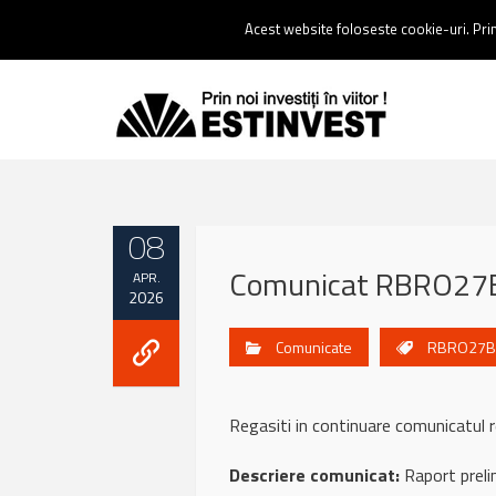
Contact:
0237 238 900 |
Email :
contact@estinvest.ro
Acest website foloseste cookie-uri. Prin 
08
Comunicat RBRO27B,
APR.
2026
Comunicate
RBRO27B
Regasiti in continuare comunicatu
Descriere comunicat:
Raport prelim