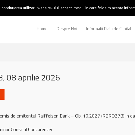
continuarea utilizarii website-ului, accepti modul in care folosim aceste informa
Home
Despre Noi
Informatii Piata de Capital
 08 aprilie 2026
l remis de emitentul Raiffeisen Bank – Ob. 10.2027 (RBRO27B) in
inar Consiliul Concurentei