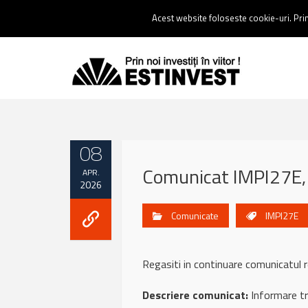
Contact:
0237 238 900 |
Email :
contact@estinvest.ro
Acest website foloseste cookie-uri. Prin 
08
Comunicat IMPI27E, 
APR.
2026
Comunicate
IMPI27E
Regasiti in continuare comunicatu
Descriere comunicat:
Informare tr