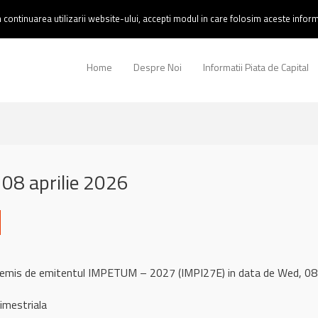
continuarea utilizarii website-ului, accepti modul in care folosim aceste informa
Home
Despre Noi
Informatii Piata de Capital
08 aprilie 2026
l remis de emitentul IMPETUM – 2027 (IMPI27E) in data de Wed, 
imestriala