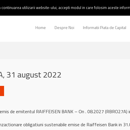
continuarea utilizarii website-ului, accepti modul in care folosim aceste informa
Home
Despre Noi
Informatii Piata de Capital
, 31 august 2022
l remis de emitentul RAIFFEISEN BANK – On . 08.2027 (RBRO27A)
nzactionare obligatiuni sustenabile emise de Raiffeisen Bank in 31