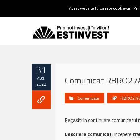
Contact:
0237 238 900 |
Email :
contact@estinvest.ro
Acest website foloseste cookie-uri. Prin 
31
Comunicat RBRO27A
AUG.
2022
Comunicate
RBRO27A
Regasiti in continuare comunicatu
Descriere comunicat:
Incepere tra