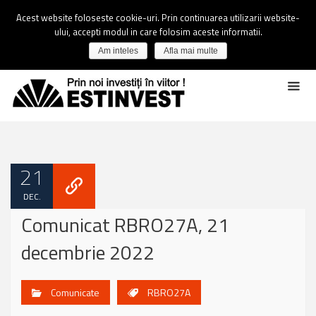
Acest website foloseste cookie-uri. Prin continuarea utilizarii website-
ului, accepti modul in care folosim aceste informatii.
Am inteles
Afla mai multe
21
DEC.
Comunicat RBRO27A, 21
decembrie 2022
Comunicate
RBRO27A