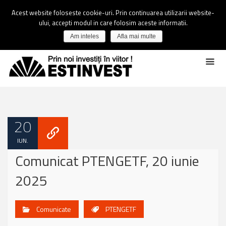
Acest website foloseste cookie-uri. Prin continuarea utilizarii website-
ului, accepti modul in care folosim aceste informatii.
Am inteles
Afla mai multe
20
IUN.
Comunicat PTENGETF, 20 iunie
2025
Comunicate
PTENGETF