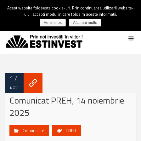
Acest website foloseste cookie-uri. Prin continuarea utilizarii website-
ului, accepti modul in care folosim aceste informatii.
Am inteles
Afla mai multe
14
NOV.
Comunicat PREH, 14 noiembrie
2025
Comunicate
PREH