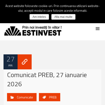
Acest website foloseste cookie-uri. Prin continuarea utilizarii website-
ului, accepti modul in care folosim aceste informatii.
Am inteles
Afla mai multe
27
IAN.
Comunicat PREB, 27 ianuarie
2026
Comunicate
PREB