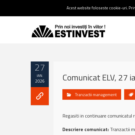
Contact:
0237 238 900 |
Email :
contact@estinvest.ro
Acest website foloseste cookie-uri. Prin 
27
Comunicat ELV, 27 i
IAN.
2026
Tranzactii management
Regasiti in continuare comunicatul
Descriere comunicat:
Tranzactii 