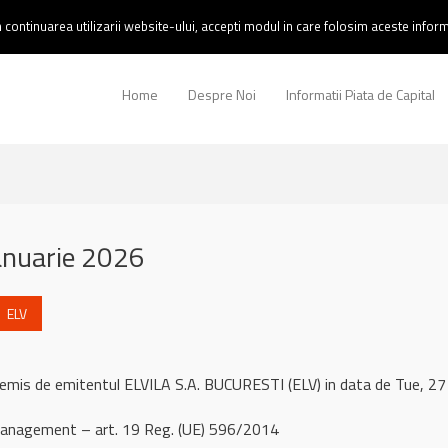
continuarea utilizarii website-ului, accepti modul in care folosim aceste informa
Home
Despre Noi
Informatii Piata de Capital
anuarie 2026
ELV
 remis de emitentul ELVILA S.A. BUCURESTI (ELV) in data de Tue, 
management – art. 19 Reg. (UE) 596/2014