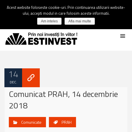
Acest website foloseste cookie-uri. Prin continuarea utilizarii website-
ului, accepti modul in care folosim aceste informatii.
Am inteles
Afla mai multe
14
DEC.
Comunicat PRAH, 14 decembrie
2018
Comunicate
PRAH