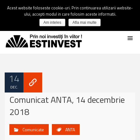
Acest website foloseste cookie-uri. Prin continuarea utilizarii website-
ului, accepti modul in care folosim aceste informatii.
Am inteles
Afla mai multe
14
DEC.
Comunicat ANTA, 14 decembrie
2018
Comunicate
ANTA