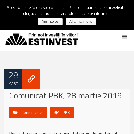
Acest website foloseste cookie-uri. Prin continuarea utilizarii website-
ului, accepti modul in care folosim aceste informatii.
Am inteles
Afla mai multe
28
MART.
Comunicat PBK, 28 martie 2019
Comunicate
PBK
Regasiti in continuare comunicatul remis de emitentul