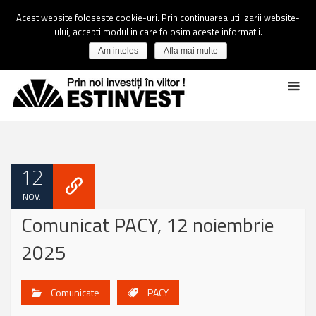
Acest website foloseste cookie-uri. Prin continuarea utilizarii website-
ului, accepti modul in care folosim aceste informatii.
Am inteles
Afla mai multe
12
NOV.
Comunicat PACY, 12 noiembrie
2025
Comunicate
PACY