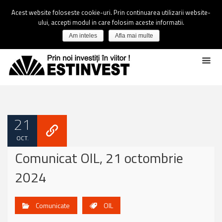
Acest website foloseste cookie-uri. Prin continuarea utilizarii website-
ului, accepti modul in care folosim aceste informatii.
Am inteles
Afla mai multe
21
OCT.
Comunicat OIL, 21 octombrie
2024
Comunicate
OIL