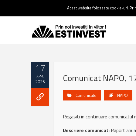
Contact:
0237 238 900 |
Email :
contact@estinvest.ro
Acest website foloseste cookie-uri. Prin 
17
Comunicat NAPO, 17 
APR.
2026
Comunicate
NAPO
Regasiti in continuare comunicat
Descriere comunicat:
Raport anua