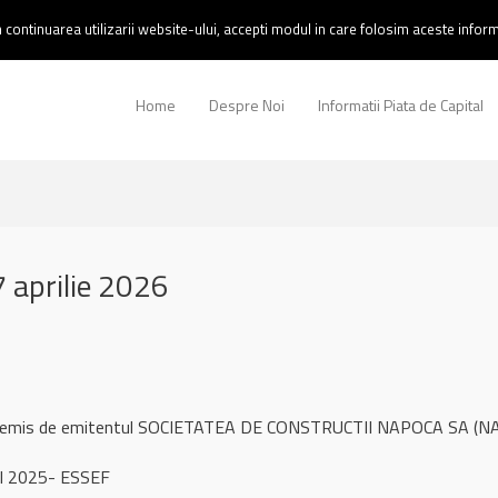
continuarea utilizarii website-ului, accepti modul in care folosim aceste informa
Home
Despre Noi
Informatii Piata de Capital
aprilie 2026
ul remis de emitentul SOCIETATEA DE CONSTRUCTII NAPOCA SA (NAP
l 2025- ESSEF