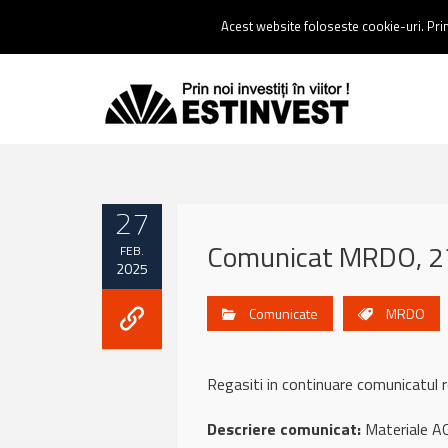
Contact:
0237 238 900 |
Email :
contact@estinvest.ro
Acest website foloseste cookie-uri. Prin 
27
Comunicat MRDO, 27
FEB.
2025
Comunicate
MRDO
Regasiti in continuare comunicatu
Descriere comunicat:
Materiale A