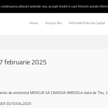
continuarea utilizarii website-ului, accepti modul in care folosim aceste informa
Home
Despre Noi
Informatii Piata de Capital
 februarie 2025
l remis de emitentul MERCUR SA CRAIOVA (MRDO) in data de Thu,
GEA 02/03.04.2025