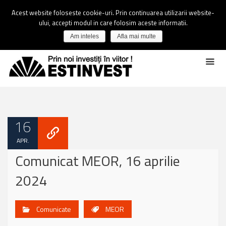
Acest website foloseste cookie-uri. Prin continuarea utilizarii website-
ului, accepti modul in care folosim aceste informatii.
Am inteles
Afla mai multe
16
APR.
Comunicat MEOR, 16 aprilie
2024
Comunicate
MEOR