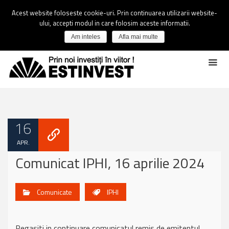
Acest website foloseste cookie-uri. Prin continuarea utilizarii website-
ului, accepti modul in care folosim aceste informatii.
Am inteles
Afla mai multe
16
APR.
Comunicat IPHI, 16 aprilie 2024
Comunicate
IPHI
Regasiti in continuare comunicatul remis de emitentul